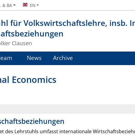
. & BA
EN
hl für Volkswirtschaftslehre, insb. 
haftsbeziehungen
olker Clausen
Team
News
Archive
onal Economics
tschaftsbeziehungen
t des Lehrstuhls umfasst internationale Wirtschaftsbezi