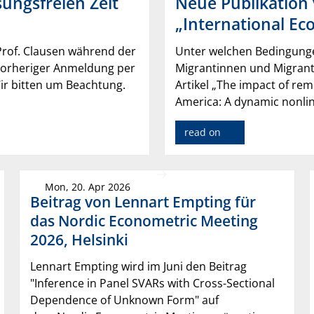
ungsfreien Zeit
Neue Publikation 
„International Ec
Prof. Clausen während der
Unter welchen Bedingung
h vorheriger Anmeldung per
Migrantinnen und Migrante
 Wir bitten um Beachtung.
Artikel „The impact of re
America: A dynamic nonlin
read on
Mon, 20. Apr 2026
Beitrag von Lennart Empting für
das Nordic Econometric Meeting
2026, Helsinki
Lennart Empting wird im Juni den Beitrag
"Inference in Panel SVARs with Cross-Sectional
Dependence of Unknown Form" auf