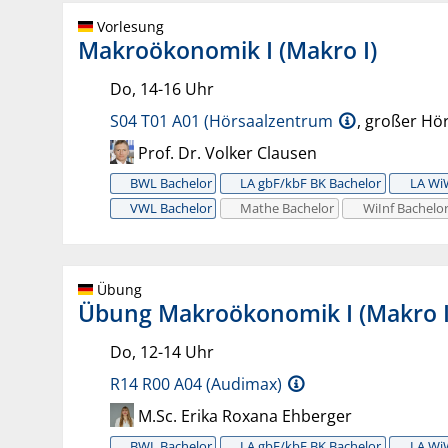
Vorlesung
Makroökonomik I (Makro I)
Do, 14-16 Uhr
S04 T01 A01 (Hörsaalzentrum
, großer Hör
Prof. Dr. Volker Clausen
BWL Bachelor
LA gbF/kbF BK Bachelor
LA Wi
VWL Bachelor
Mathe Bachelor
WiInf Bachelo
Übung
Übung Makroökonomik I (Makro I
Do, 12-14 Uhr
R14 R00 A04 (Audimax)
M.Sc. Erika Roxana Ehberger
BWL Bachelor
LA gbF/kbF BK Bachelor
LA Wi