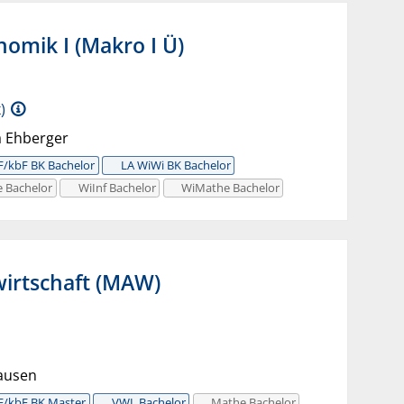
mik I (Makro I Ü)
)
a Ehberger
F/kbF BK Bachelor
LA WiWi BK Bachelor
 Bachelor
WiInf Bachelor
WiMathe Bachelor
irtschaft (MAW)
lausen
F/kbF BK Master
VWL Bachelor
Mathe Bachelor