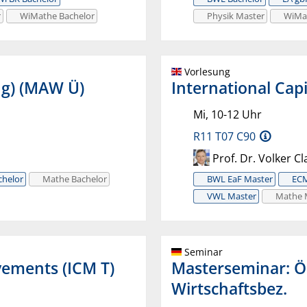
r
WiMathe Bachelor
Physik Master
WiMa
Vorlesung
g) (MAW Ü)
International Cap
Mi, 10-12 Uhr
R11 T07 C90
Prof. Dr. Volker C
helor
Mathe Bachelor
BWL EaF Master
EC
VWL Master
Mathe 
Seminar
vements (ICM T)
Masterseminar: Ö
Wirtschaftsbez.