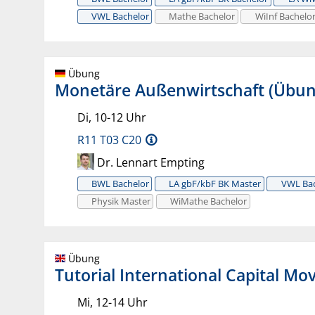
VWL Bachelor
Mathe Bachelor
WiInf Bachelo
Übung
Monetäre Außenwirtschaft (Übun
Di, 10-12 Uhr
R11 T03 C20
Dr. Lennart Empting
BWL Bachelor
LA gbF/kbF BK Master
VWL Bac
Physik Master
WiMathe Bachelor
Übung
Tutorial International Capital Mo
Mi, 12-14 Uhr