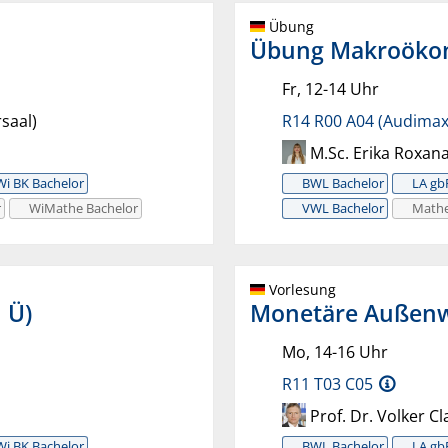
Übung
Übung Makroökono
Fr, 12-14 Uhr
saal)
R14 R00 A04 (Audimax
M.Sc. Erika Roxan
Wi BK Bachelor
BWL Bachelor
LA gb
r
WiMathe Bachelor
VWL Bachelor
Mathe
Vorlesung
 Ü)
Monetäre Außenw
Mo, 14-16 Uhr
R11 T03 C05
Prof. Dr. Volker C
Wi BK Bachelor
BWL Bachelor
LA gb