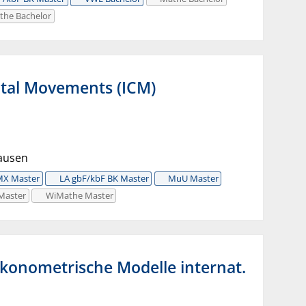
the Bachelor
ital Movements (ICM)
lausen
MX Master
LA gbF/kbF BK Master
MuU Master
Master
WiMathe Master
konometrische Modelle internat.