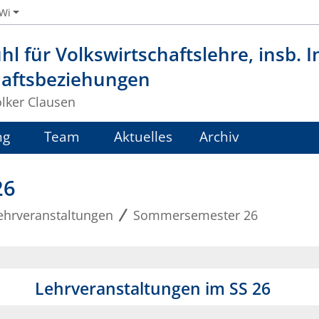
iWi
hl für Volkswirtschaftslehre, insb. 
haftsbeziehungen
olker Clausen
ng
Team
Aktuelles
Archiv
26
ehrveranstaltungen
Sommersemester 26
Lehrveranstaltungen im SS 26