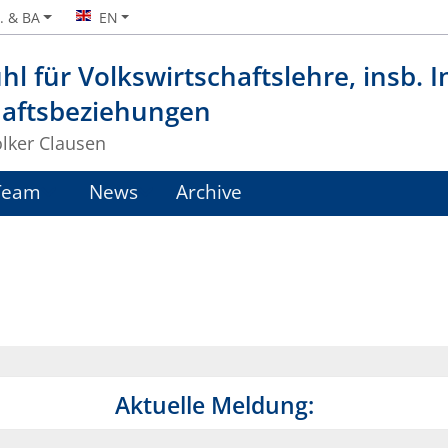
. & BA
EN
hl für Volkswirtschaftslehre, insb. 
haftsbeziehungen
olker Clausen
Team
News
Archive
Aktuelle Meldung: